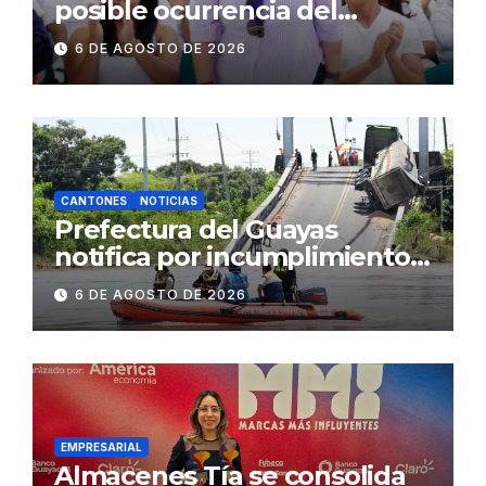
posible ocurrencia del
fenómeno de El Niño:
6 DE AGOSTO DE 2026
Gobierno Nacional capacita a
2.500 jóvenes
CANTONES
NOTICIAS
Prefectura del Guayas
notifica por incumplimiento
contractual a la
6 DE AGOSTO DE 2026
Concesionaria CONORTE y
exige celeridad en
desmontaje del puente
Gonzalo Icaza Cornejo, en
Daule
EMPRESARIAL
Almacenes Tía se consolida