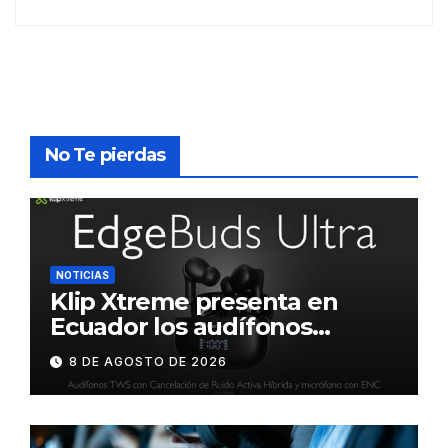
No Te pierdas
NOTICIAS
Klip Xtreme presenta en
Ecuador los audífonos
DynaBuds con sonido
8 DE AGOSTO DE 2026
inteligente y control táctil