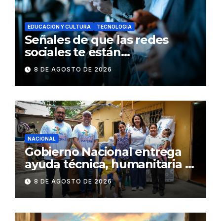
EDUCACIÓN Y CULTURA
TECNOLOGÍA
Señales de que las redes
sociales te están
consumiendo
8 DE AGOSTO DE 2026
NACIONAL
Gobierno Nacional entrega
ayuda técnica, humanitaria y
Bono Joaquín Gallegos Lara a
8 DE AGOSTO DE 2026
familia en situación de
vulnerabilidad