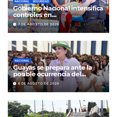
NACIONAL
SEGURIDAD
Gobierno Nacional intensifica
controles en
establecimientos y espacios
7 DE AGOSTO DE 2026
públicos de Pichincha: 684
operativos en zonas
comerciales y de
concurrencia
NACIONAL
Guayas se prepara ante la
posible ocurrencia del
fenómeno de El Niño:
6 DE AGOSTO DE 2026
Gobierno Nacional capacita a
2.500 jóvenes