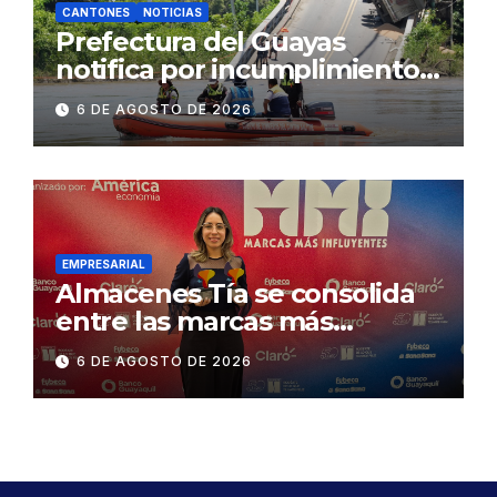
CANTONES
NOTICIAS
Prefectura del Guayas
notifica por incumplimiento
contractual a la
6 DE AGOSTO DE 2026
Concesionaria CONORTE y
exige celeridad en
desmontaje del puente
Gonzalo Icaza Cornejo, en
Daule
EMPRESARIAL
Almacenes Tía se consolida
entre las marcas más
influyentes del Ecuador
6 DE AGOSTO DE 2026