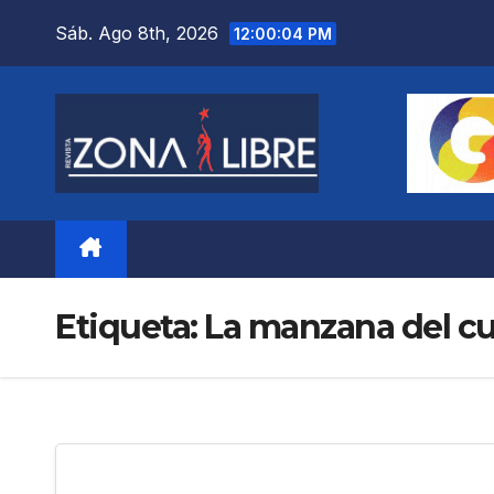
Saltar
Sáb. Ago 8th, 2026
12:00:05 PM
al
contenido
Etiqueta:
La manzana del c