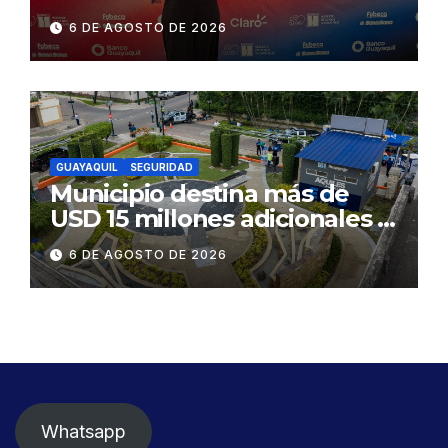
influyentes del Ecuador
6 DE AGOSTO DE 2026
GUAYAQUIL
SEGURIDAD
Municipio destina más de
USD 15 millones adicionales a
SEGURA EP para fortalecer la
6 DE AGOSTO DE 2026
seguridad ciudadana
Whatsapp