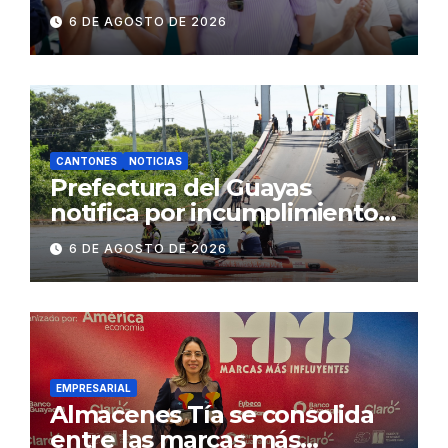
fenómeno de El Niño:
6 DE AGOSTO DE 2026
Gobierno Nacional capacita a
2.500 jóvenes
CANTONES
NOTICIAS
Prefectura del Guayas
notifica por incumplimiento
contractual a la
6 DE AGOSTO DE 2026
Concesionaria CONORTE y
exige celeridad en
desmontaje del puente
Gonzalo Icaza Cornejo, en
Daule
EMPRESARIAL
Almacenes Tía se consolida
entre las marcas más