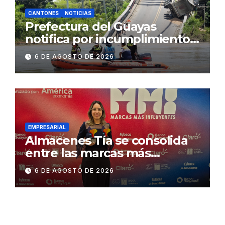
CANTONES
NOTICIAS
Prefectura del Guayas
notifica por incumplimiento
contractual a la
6 DE AGOSTO DE 2026
Concesionaria CONORTE y
exige celeridad en
desmontaje del puente
Gonzalo Icaza Cornejo, en
Daule
EMPRESARIAL
Almacenes Tía se consolida
entre las marcas más
influyentes del Ecuador
6 DE AGOSTO DE 2026