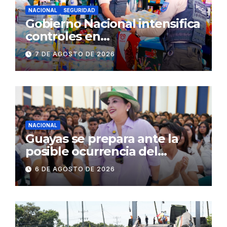
NACIONAL
SEGURIDAD
Gobierno Nacional intensifica
controles en
establecimientos y espacios
7 DE AGOSTO DE 2026
públicos de Pichincha: 684
operativos en zonas
comerciales y de
concurrencia
NACIONAL
Guayas se prepara ante la
posible ocurrencia del
fenómeno de El Niño:
6 DE AGOSTO DE 2026
Gobierno Nacional capacita a
2.500 jóvenes