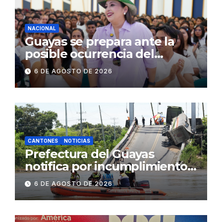
concurrencia
NACIONAL
Guayas se prepara ante la
posible ocurrencia del
fenómeno de El Niño:
6 DE AGOSTO DE 2026
Gobierno Nacional capacita a
2.500 jóvenes
CANTONES
NOTICIAS
Prefectura del Guayas
notifica por incumplimiento
contractual a la
6 DE AGOSTO DE 2026
Concesionaria CONORTE y
exige celeridad en
desmontaje del puente