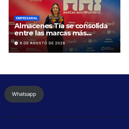
Gonzalo Icaza Cornejo, en
Daule
EMPRESARIAL
Almacenes Tía se consolida
entre las marcas más
influyentes del Ecuador
6 DE AGOSTO DE 2026
Whatsapp