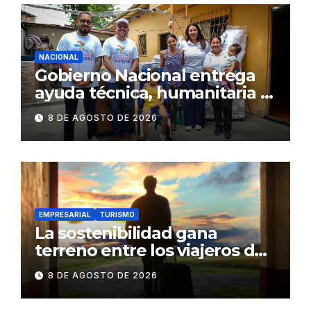
NACIONAL
Gobierno Nacional entrega
ayuda técnica, humanitaria y
Bono Joaquín Gallegos Lara a
8 DE AGOSTO DE 2026
familia en situación de
vulnerabilidad
EMPRESARIAL
TURISMO
La sostenibilidad gana
terreno entre los viajeros de
negocios
8 DE AGOSTO DE 2026