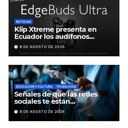
NOTICIAS
Klip Xtreme presenta en
Ecuador los audífonos
DynaBuds con sonido
8 DE AGOSTO DE 2026
inteligente y control táctil
EDUCACIÓN Y CULTURA
TECNOLOGÍA
Señales de que las redes
sociales te están
consumiendo
8 DE AGOSTO DE 2026