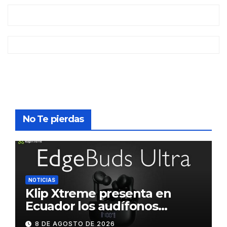
No Te pierdas
NOTICIAS
Klip Xtreme presenta en
Ecuador los audífonos
DynaBuds con sonido
8 DE AGOSTO DE 2026