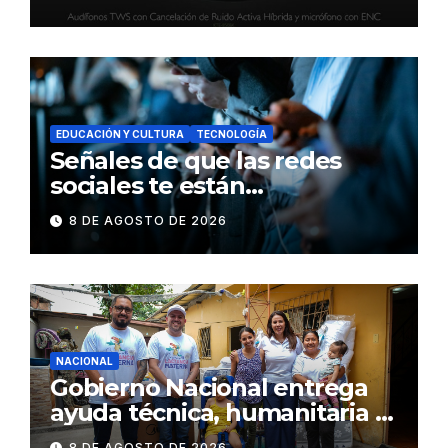
inteligente y control táctil
EDUCACIÓN Y CULTURA
TECNOLOGÍA
Señales de que las redes
sociales te están
consumiendo
8 DE AGOSTO DE 2026
NACIONAL
Gobierno Nacional entrega
ayuda técnica, humanitaria y
Bono Joaquín Gallegos Lara a
8 DE AGOSTO DE 2026