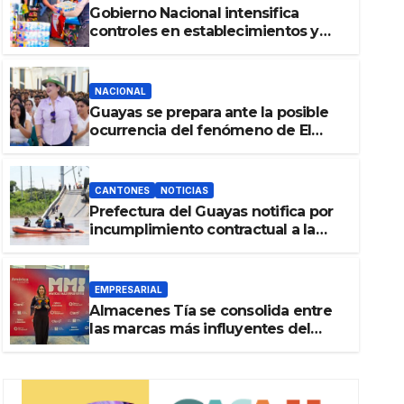
Gobierno Nacional intensifica
controles en establecimientos y
espacios públicos de Pichincha:
684 operativos en zonas
comerciales y de concurrencia
NACIONAL
Guayas se prepara ante la posible
ocurrencia del fenómeno de El
Niño: Gobierno Nacional capacita a
2.500 jóvenes
CANTONES
NOTICIAS
Prefectura del Guayas notifica por
EMPRESARIAL
incumplimiento contractual a la
Almacenes Tía se consolida 
Concesionaria CONORTE y exige
celeridad en desmontaje del
más influyentes del Ecuador
puente Gonzalo Icaza Cornejo, en
EMPRESARIAL
Daule
Almacenes Tía se consolida entre
6 DE AGOSTO DE 2026
las marcas más influyentes del
Ecuador