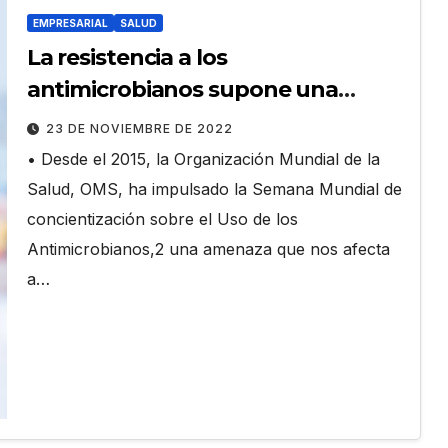
EMPRESARIAL
SALUD
La resistencia a los
antimicrobianos supone una
amenaza cada vez mayor para la
23 DE NOVIEMBRE DE 2022
salud pública mundial1
• Desde el 2015, la Organización Mundial de la
Salud, OMS, ha impulsado la Semana Mundial de
concientización sobre el Uso de los
Antimicrobianos,2 una amenaza que nos afecta
a…