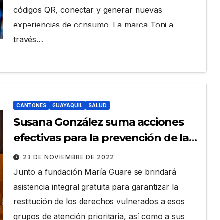
códigos QR, conectar y generar nuevas
experiencias de consumo. La marca Toni a
través…
CANTONES
GUAYAQUIL
SALUD
Susana González suma acciones
efectivas para la prevención de la
violencia contra niñas, niños,
23 DE NOVIEMBRE DE 2022
adolescentes y mujeres y la
Junto a fundación María Guare se brindará
defensa de sus derechos
asistencia integral gratuita para garantizar la
restitución de los derechos vulnerados a esos
grupos de atención prioritaria, así como a sus