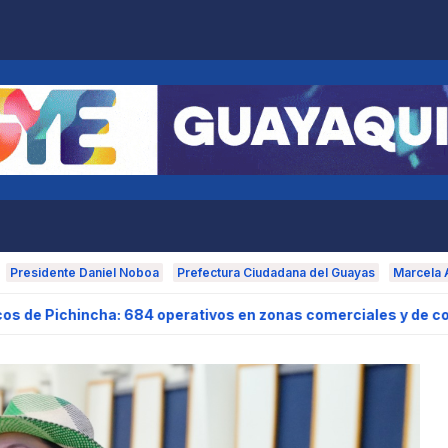
les/10.3389/fnut.2021.649609/full
armaciatletica.com/
com/watch?v=0e3J3h7LQ5g
Presidente Daniel Noboa
Prefectura Ciudadana del Guayas
Marcela 
684 operativos en zonas comerciales y de concurrencia
G